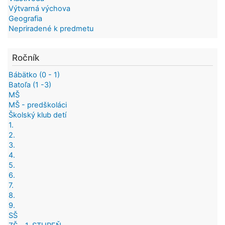
Výtvarná výchova
Geografia
Nepriradené k predmetu
Ročník
Bábätko (0 - 1)
Batoľa (1 -3)
MŠ
MŠ - predškoláci
Školský klub detí
1.
2.
3.
4.
5.
6.
7.
8.
9.
SŠ