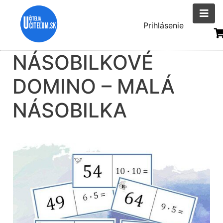
Skočiť
na
Menu
Prihlásenie
hlavný
uživatelsk
obsah
NÁSOBILKOVÉ
účtu
DOMINO – MALÁ
NÁSOBILKA