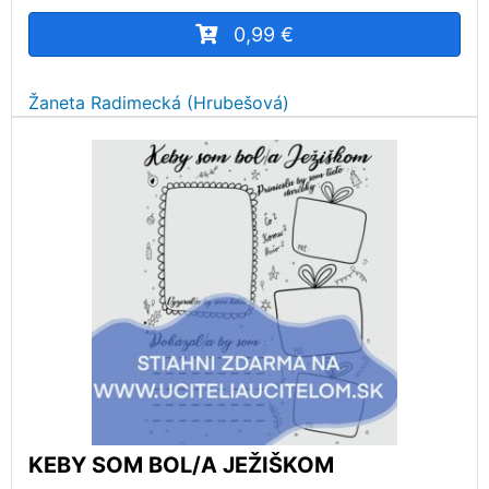
0,99 €
Žaneta Radimecká (Hrubešová)
KEBY SOM BOL/A JEŽIŠKOM