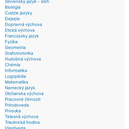
Slovenský jazyk - sloh
Biológia
Cudzie jazyky
Dejepis
Dopravná výchova
Etická výchova
Francúzsky jazyk
Fyzika
Geometria
Grafomotorika
Hudobná výchova
Chémia
Informatika
Logopédia
Matematika
Nemecký jazyk
Občianska výchova
Pracovné činnosti
Prírodoveda
Prvouka
Telesná výchova
Triednická hodina
Vlastiveda