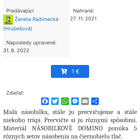
Predávajúci
Nahrané:
27. 11. 2021
Žaneta Radimecká
(Hrubešová)
Naposledy upravené:
31. 8. 2022
1 €
Zdieľať:
Facebook
Twitter
WhatsApp
Messenger
Email
Share
Malá násobilka, stále ju precvičujeme a stále
niekoho trápi. Precvičte si ju rôznymi spôsobmi.
Materiál NÁSOBILKOVÉ DOMINO ponúka 5
rôznych setov násobenia na čiernobielu tlač.