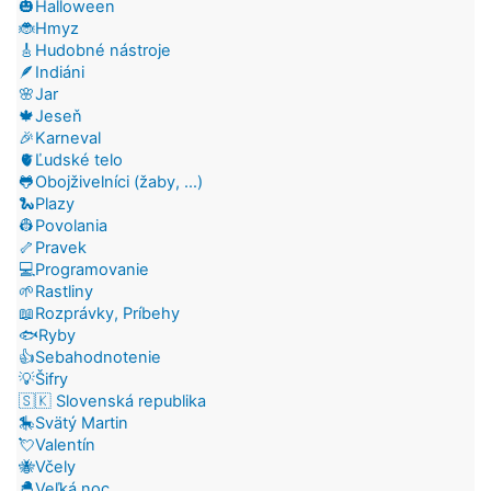
🎃Halloween
🐞Hmyz
🎸Hudobné nástroje
🪶Indiáni
🌸Jar
🍁Jeseň
🎉Karneval
🫀Ľudské telo
🐸Obojživelníci (žaby, ...)
🐍Plazy
👷Povolania
🦴Pravek
💻Programovanie
🌱Rastliny
📖Rozprávky, Príbehy
🐟Ryby
👍Sebahodnotenie
💡Šifry
🇸🇰 Slovenská republika
🎠Svätý Martin
💘Valentín
🐝Včely
🐣Veľká noc