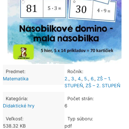
Predmet:
Ročník:
Matematika
2.
,
3.
,
4.
,
5.
,
6.
,
ZŠ – 1.
STUPEŇ
,
ZŠ – 2. STUPEŇ
Kategória:
Počet strán:
Didaktické hry
6
Veľkosť:
Typ súboru:
538.32 KB
pdf