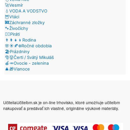
🚀Vesmír
💧VODA A VODSTVO
🦉Vtáci
🚒Záchranné zložky
🐾Živočíchy
🏴‍☠️Piráti
👨‍👩‍👧‍👦Rodina
🌸☀️🍂❄️Ročné obdobia
🏖️Prázdniny
🎅👹Čerti / Svätý Mikuláš
🍎🥕Ovocie - zelenina
🎄🎁Vianoce
UčiteliaUčiteľom.sk je on-line trhovisko, ktoré umožňuje učiteľom
nakupovať a predávať ich vlastné, originálne výukové materiály.