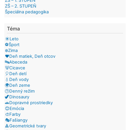
ZŠ – 1. STUPEŇ
ZŠ – 2. STUPEŇ
Špeciálna pedagogika
Téma
☀️Leto
⚽Šport
❄️Zima
❤️Deň matiek, Deň otcov
🔤Abeceda
🐻Cicavce
🎈Deň detí
💧Deň vody
🌍Deň zeme
🕒Denný režim
🦖Dinosaury
🚗Dopravné prostriedky
😊Emócia
🎨Farby
🎭Fašiangy
🔺Geometrické tvary