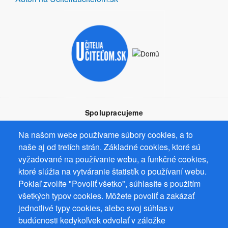
Spolupracujeme
Na našom webe používame súbory cookies, a to
naše aj od tretích strán. Základné cookies, ktoré sú
vyžadované na používanie webu, a funkčné cookies,
ktoré slúžia na vytváranie štatistík o používaní webu.
Prevádzkovateľ: Mgr. Bc. Žaneta Radimecká, MBA, Ostrov 256, 561
Pokiaľ zvolíte "Povoliť všetko", súhlasíte s použitím
22 Ostrov, IČ 08993033, DIČ CZ9161263958
všetkých typov cookies. Môžete povoliť a zakázať
© 2026
PuzzleWebs
s.r.o.
jednotlivé typy cookies, alebo svoj súhlas v
budúcnosti kedykoľvek odvolať v záložke