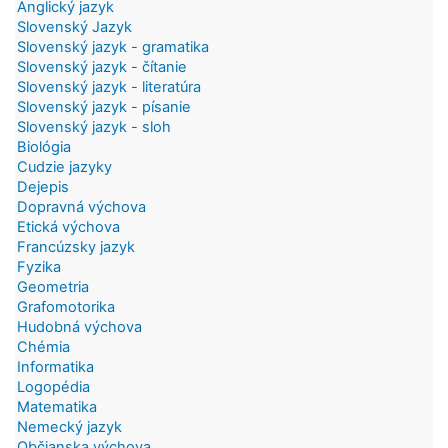
Anglický jazyk
Slovenský Jazyk
Slovenský jazyk - gramatika
Slovenský jazyk - čítanie
Slovenský jazyk - literatúra
Slovenský jazyk - písanie
Slovenský jazyk - sloh
Biológia
Cudzie jazyky
Dejepis
Dopravná výchova
Etická výchova
Francúzsky jazyk
Fyzika
Geometria
Grafomotorika
Hudobná výchova
Chémia
Informatika
Logopédia
Matematika
Nemecký jazyk
Občianska výchova