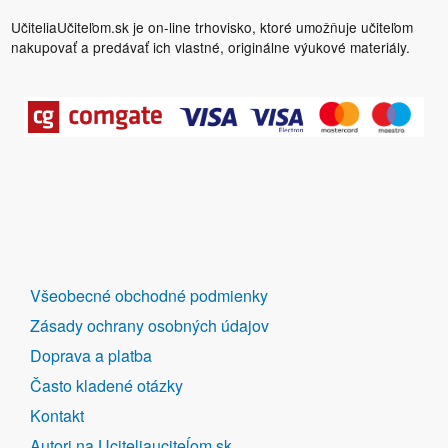
UčiteliaUčiteľom.sk je on-line trhovisko, ktoré umožňuje učiteľom
nakupovať a predávať ich vlastné, originálne výukové materiály.
DALŠÍ
Všeobecné obchodné podmienky
ODKAZY
Zásady ochrany osobných údajov
Doprava a platba
Často kladené otázky
Kontakt
Autori na Uciteliauciteĺom.sk