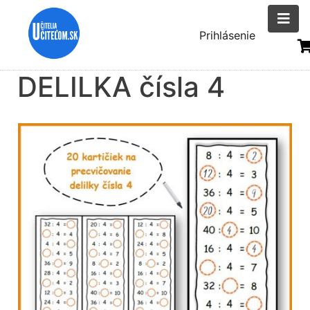
Skočiť
na
Menu
Prihlásenie
hlavný
uživatelsk
obsah
DELILKA čísla 4
účtu