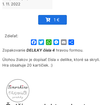
1. 11. 2022
1 €
Zdieľať:
Facebook
Twitter
WhatsApp
Messenger
Email
Share
Zopakovanie
DELILKY čísla 4
hravou formou.
Úlohou žiakov je dopísať čísla v delilke, ktoré sa skryli.
Hra obsahuje 20 kartičiek. :)