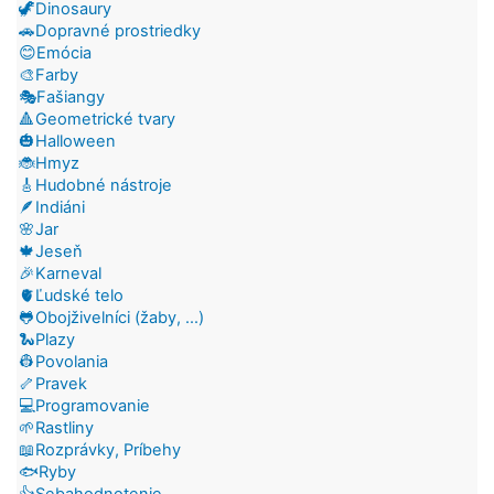
🦖Dinosaury
🚗Dopravné prostriedky
😊Emócia
🎨Farby
🎭Fašiangy
🔺Geometrické tvary
🎃Halloween
🐞Hmyz
🎸Hudobné nástroje
🪶Indiáni
🌸Jar
🍁Jeseň
🎉Karneval
🫀Ľudské telo
🐸Obojživelníci (žaby, ...)
🐍Plazy
👷Povolania
🦴Pravek
💻Programovanie
🌱Rastliny
📖Rozprávky, Príbehy
🐟Ryby
👍Sebahodnotenie