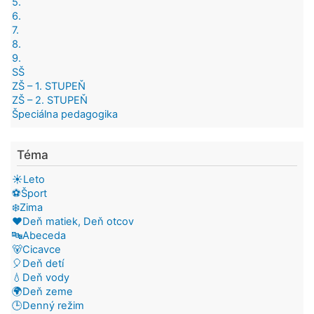
5.
6.
7.
8.
9.
SŠ
ZŠ – 1. STUPEŇ
ZŠ – 2. STUPEŇ
Špeciálna pedagogika
Téma
☀️Leto
⚽Šport
❄️Zima
❤️Deň matiek, Deň otcov
🔤Abeceda
🐻Cicavce
🎈Deň detí
💧Deň vody
🌍Deň zeme
🕒Denný režim