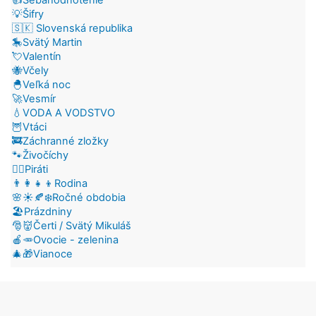
💡Šifry
🇸🇰 Slovenská republika
🎠Svätý Martin
💘Valentín
🐝Včely
🐣Veľká noc
🚀Vesmír
💧VODA A VODSTVO
🦉Vtáci
🚒Záchranné zložky
🐾Živočíchy
🏴‍☠️Piráti
👨‍👩‍👧‍👦Rodina
🌸☀️🍂❄️Ročné obdobia
🏖️Prázdniny
🎅👹Čerti / Svätý Mikuláš
🍎🥕Ovocie - zelenina
🎄🎁Vianoce