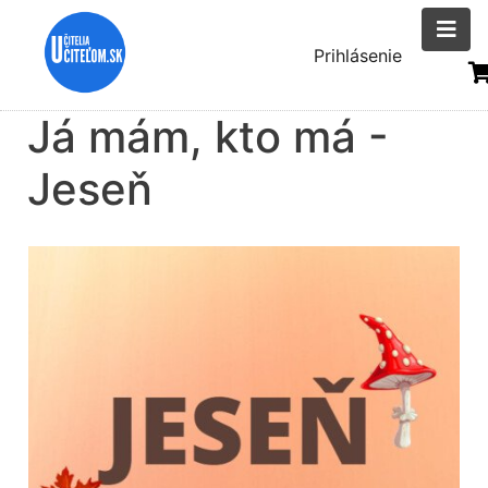
Skočiť
na
Menu
Prihlásenie
hlavný
uživatelsk
obsah
Já mám, kto má -
účtu
Jeseň