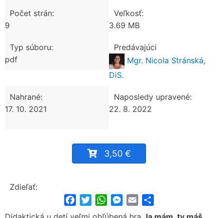
Počet strán:
Veľkosť:
9
3.69 MB
Typ súboru:
Predávajúci
pdf
Mgr. Nicola Stránská,
DiS.
Nahrané:
Naposledy upravené:
17. 10. 2021
22. 8. 2022
3,50 €
Zdieľať:
Facebook
Twitter
WhatsApp
Messenger
Email
Share
Didaktická u detí veľmi obľúbená hra
Ja mám, ty máš