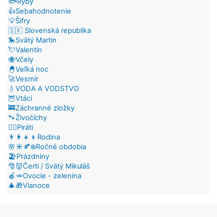
🐟Ryby
👍Sebahodnotenie
💡Šifry
🇸🇰 Slovenská republika
🎠Svätý Martin
💘Valentín
🐝Včely
🐣Veľká noc
🚀Vesmír
💧VODA A VODSTVO
🦉Vtáci
🚒Záchranné zložky
🐾Živočíchy
🏴‍☠️Piráti
👨‍👩‍👧‍👦Rodina
🌸☀️🍂❄️Ročné obdobia
🏖️Prázdniny
🎅👹Čerti / Svätý Mikuláš
🍎🥕Ovocie - zelenina
🎄🎁Vianoce