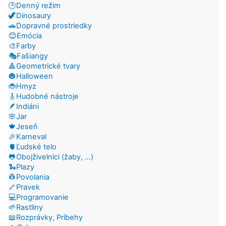
🕒Denný režim
🦖Dinosaury
🚗Dopravné prostriedky
😊Emócia
🎨Farby
🎭Fašiangy
🔺Geometrické tvary
🎃Halloween
🐞Hmyz
🎸Hudobné nástroje
🪶Indiáni
🌸Jar
🍁Jeseň
🎉Karneval
🫀Ľudské telo
🐸Obojživelníci (žaby, ...)
🐍Plazy
👷Povolania
🦴Pravek
💻Programovanie
🌱Rastliny
📖Rozprávky, Príbehy