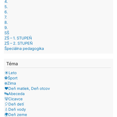
4.
5.
6.
7.
8.
9.
SŠ
ZŠ – 1. STUPEŇ
ZŠ – 2. STUPEŇ
Špeciálna pedagogika
Téma
☀️Leto
⚽Šport
❄️Zima
❤️Deň matiek, Deň otcov
🔤Abeceda
🐻Cicavce
🎈Deň detí
💧Deň vody
🌍Deň zeme