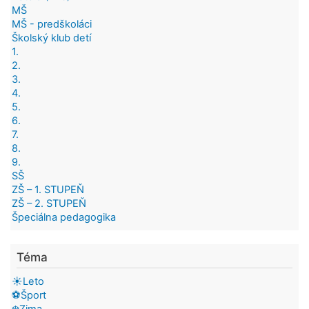
MŠ
MŠ - predškoláci
Školský klub detí
1.
2.
3.
4.
5.
6.
7.
8.
9.
SŠ
ZŠ – 1. STUPEŇ
ZŠ – 2. STUPEŇ
Špeciálna pedagogika
Téma
☀️Leto
⚽Šport
❄️Zima