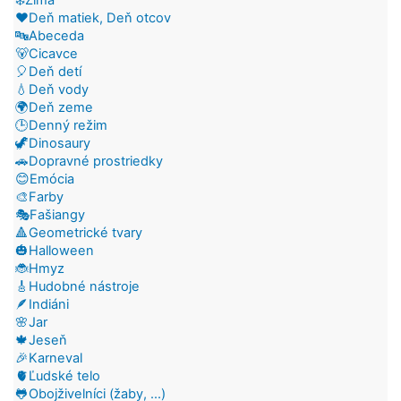
❤️Deň matiek, Deň otcov
🔤Abeceda
🐻Cicavce
🎈Deň detí
💧Deň vody
🌍Deň zeme
🕒Denný režim
🦖Dinosaury
🚗Dopravné prostriedky
😊Emócia
🎨Farby
🎭Fašiangy
🔺Geometrické tvary
🎃Halloween
🐞Hmyz
🎸Hudobné nástroje
🪶Indiáni
🌸Jar
🍁Jeseň
🎉Karneval
🫀Ľudské telo
🐸Obojživelníci (žaby, ...)