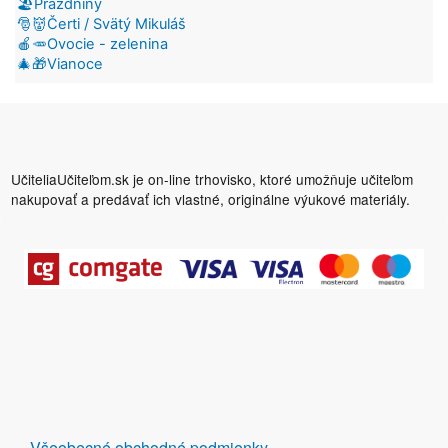
🏖️Prázdniny
🎅👹Čerti / Svätý Mikuláš
🍎🥕Ovocie - zelenina
🎄🎁Vianoce
UčiteliaUčiteľom.sk je on-line trhovisko, ktoré umožňuje učiteľom
nakupovať a predávať ich vlastné, originálne výukové materiály.
DALŠÍ
Všeobecné obchodné podmienky