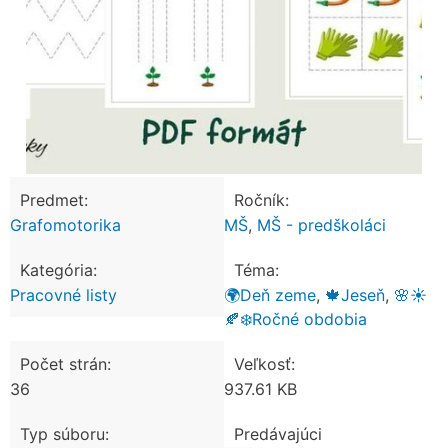
Predmet:
Ročník:
Grafomotorika
MŠ
,
MŠ - predškoláci
Kategória:
Téma:
Pracovné listy
🌍Deň zeme
,
🍁Jeseň
,
🌸☀️
🍂❄️Ročné obdobia
Počet strán:
Veľkosť:
36
937.61 KB
Typ súboru:
Predávajúci