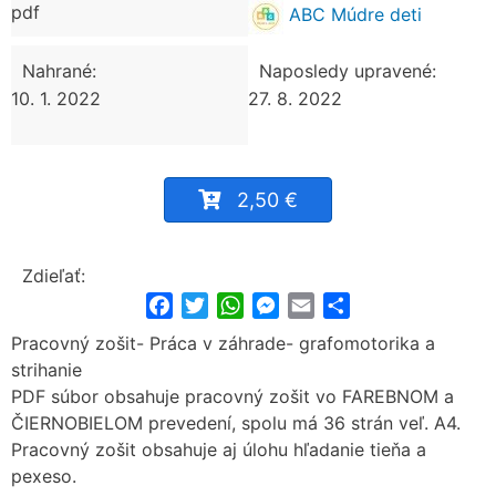
pdf
ABC Múdre deti
Nahrané:
Naposledy upravené:
10. 1. 2022
27. 8. 2022
2,50 €
Zdieľať:
Facebook
Twitter
WhatsApp
Messenger
Email
Share
Pracovný zošit- Práca v záhrade- grafomotorika a
strihanie
PDF súbor obsahuje pracovný zošit vo FAREBNOM a
ČIERNOBIELOM prevedení, spolu má 36 strán veľ. A4.
Pracovný zošit obsahuje aj úlohu hľadanie tieňa a
pexeso.