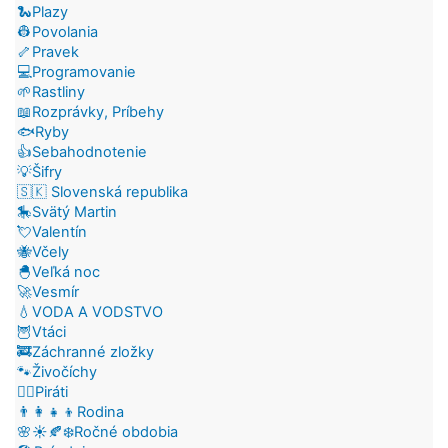
🐍Plazy
👷Povolania
🦴Pravek
💻Programovanie
🌱Rastliny
📖Rozprávky, Príbehy
🐟Ryby
👍Sebahodnotenie
💡Šifry
🇸🇰 Slovenská republika
🎠Svätý Martin
💘Valentín
🐝Včely
🐣Veľká noc
🚀Vesmír
💧VODA A VODSTVO
🦉Vtáci
🚒Záchranné zložky
🐾Živočíchy
🏴‍☠️Piráti
👨‍👩‍👧‍👦Rodina
🌸☀️🍂❄️Ročné obdobia