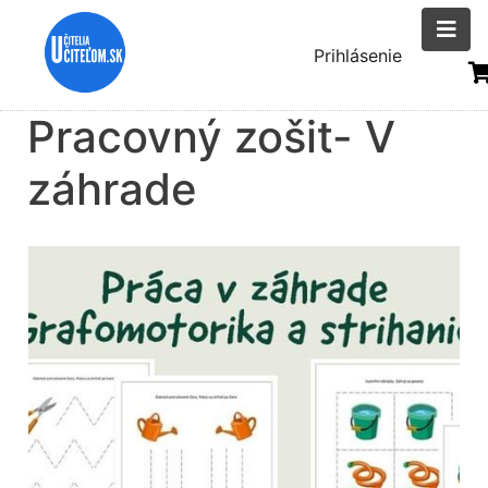
Skočiť
na
Menu
Prihlásenie
hlavný
uživatelsk
obsah
Pracovný zošit- V
účtu
záhrade