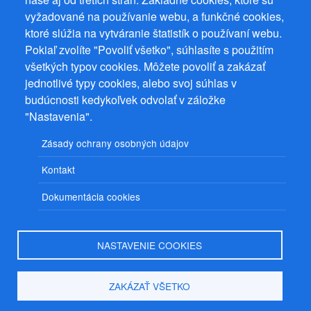
vyžadované na používanie webu, a funkčné cookies,
ktoré slúžia na vytváranie štatistík o používaní webu.
Prevádzkovateľ: Mgr. Bc. Žaneta Radimecká, MBA, Ostrov 256, 561
22 Ostrov, IČ 08993033, DIČ CZ9161263958
Pokiaľ zvolíte "Povoliť všetko", súhlasíte s použitím
všetkých typov cookies. Môžete povoliť a zakázať
© 2026
PuzzleWebs
s.r.o.
jednotlivé typy cookies, alebo svoj súhlas v
budúcnosti kedykoľvek odvolať v záložke
"Nastavenia".
Zásady ochrany osobných údajov
Kontakt
Dokumentácia cookies
NASTAVENIE COOKIES
ZAKÁZAŤ VŠETKO