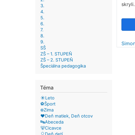
skryl
3.
4.
5.
6.
7.
8.
9.
Simo
SŠ
ZŠ – 1. STUPEŇ
ZŠ – 2. STUPEŇ
Špeciálna pedagogika
Téma
☀️Leto
⚽Šport
❄️Zima
❤️Deň matiek, Deň otcov
🔤Abeceda
🐻Cicavce
🎈Deň detí