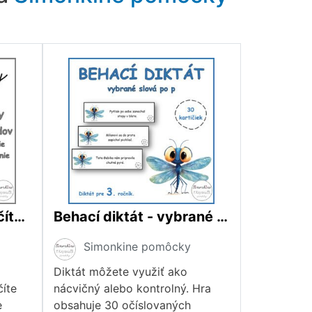
Zlomky - sčítanie, odčítanie
Behací diktát - vybrané slová po p
Simonkine pomôcky
Diktát môžete využiť ako
íte
nácvičný alebo kontrolný. Hra
e
obsahuje 30 očíslovaných