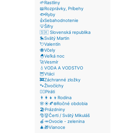
🌱Rastliny
📖Rozprávky, Príbehy
🐟Ryby
👍Sebahodnotenie
💡Šifry
🇸🇰 Slovenská republika
🎠Svätý Martin
💘Valentín
🐝Včely
🐣Veľká noc
🚀Vesmír
💧VODA A VODSTVO
🦉Vtáci
🚒Záchranné zložky
🐾Živočíchy
🏴‍☠️Piráti
👨‍👩‍👧‍👦Rodina
🌸☀️🍂❄️Ročné obdobia
🏖️Prázdniny
🎅👹Čerti / Svätý Mikuláš
🍎🥕Ovocie - zelenina
🎄🎁Vianoce