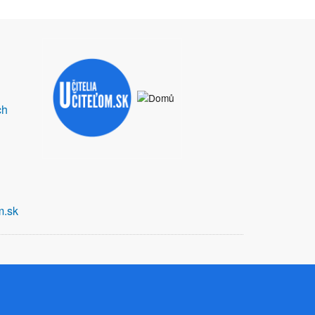
ch
m.sk