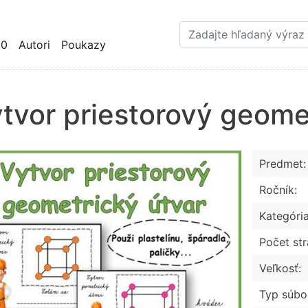
Skočiť
na
hlavný
10
Autori
Poukazy
obsah
tvor priestorový geome
Predmet:
Ročník:
Kategória
Počet str
Veľkosť:
Typ súbo