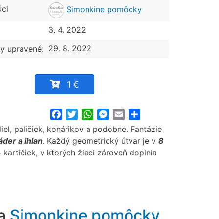
úci
Simonkine pomôcky
3. 4. 2022
29. 8. 2022
y upravené:
1 €
Facebook
Twitter
WhatsApp
Messenger
Email
Share
el, paličiek, konárikov a podobne. Fantázie
áder a ihlan
. Každý geometrický útvar je v
8
kartičiek, v ktorých žiaci zároveň doplnia
ra
Simonkine pomôcky