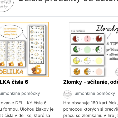
LKA čísla 6
Simonkine pomôcky
Simonkine pomôcky
ovanie DELILKY čísla 6
Hra obsahuje 160 kartičiek,
u formou. Úlohou žiakov je
pomocou ktorých si precvič
ť čísla v delilke, ktoré sa
prácu so zlomkami. V hre j