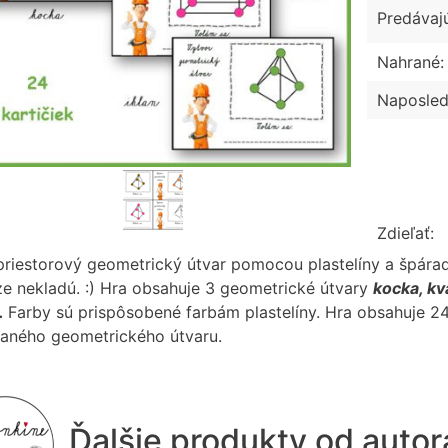
Predávaj
Nahrané:
Naposled
Zdieľať:
priestorový geometrický útvar pomocou plastelíny a špáradi
e nekladú. :) Hra obsahuje 3 geometrické útvary
kocka, kv
.
Farby sú prispôsobené farbám plastelíny. Hra obsahuje 24 
aného geometrického útvaru.
Ďalšie produkty od auto