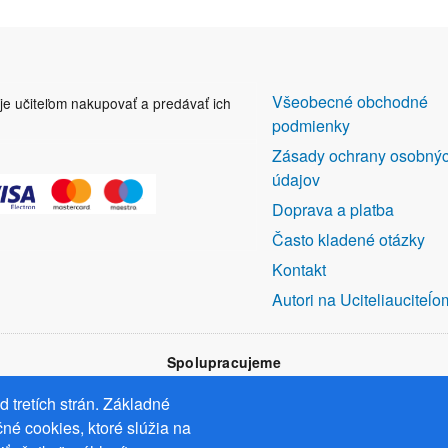
DALŠÍ
Všeobecné obchodné
uje učiteľom nakupovať a predávať ich
ODKAZY
podmienky
Zásady ochrany osobný
údajov
Doprava a platba
Často kladené otázky
Kontakt
Autori na Uciteliauciteĺo
Spolupracujeme
 tretích strán. Základné
né cookies, ktoré slúžia na