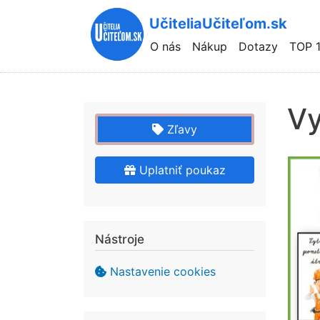
UčiteliaUčiteľom.sk
Hlavní
O nás
Nákup
Dotazy
TOP 
navigace
Vy
Zľavy
Uplatniť poukaz
Nástroje
Nastavenie cookies