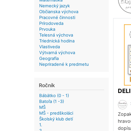
Matematika
Nemecký jazyk
Občianska výchova
Pracovné činnosti
Prírodoveda
Prvouka
Telesná výchova
Triednická hodina
Vlastiveda
Výtvarná výchova
Geografia
Nepriradené k predmetu
Ročník
DELI
Bábätko (0 - 1)
Batoľa (1 -3)
MŠ
MŠ - predškoláci
Zopak
Školský klub detí
hravo
1.
dopísa
2.