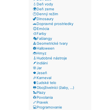
💧Deň vody
🌍Deň zeme
🕒Denný režim
🦖Dinosaury
🚗Dopravné prostriedky
😊Emócia
🎨Farby
🎭Fašiangy
🔺Geometrické tvary
🎃Halloween
🐞Hmyz
🎸Hudobné nástroje
🪶Indiáni
🌸Jar
🍁Jeseň
🎉Karneval
🫀Ľudské telo
🐸Obojživelníci (žaby, ...)
🐍Plazy
👷Povolania
🦴Pravek
💻Programovanie