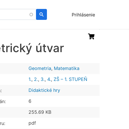
Menu
Prihlásenie
uživatelského
účtu
trický útvar
Geometria
,
Matematika
1.
,
2.
,
3.
,
4.
,
ZŠ – 1. STUPEŇ
Didaktické hry
:
6
án:
255.69 KB
pdf
ru: