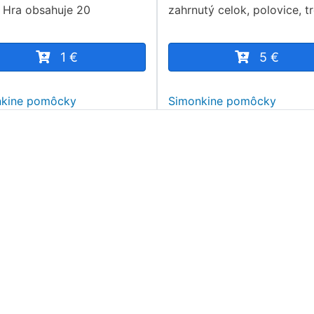
i. Hra obsahuje 20
zahrnutý celok, polovice, tr
1 €
5 €
nkine pomôcky
Simonkine pomôcky