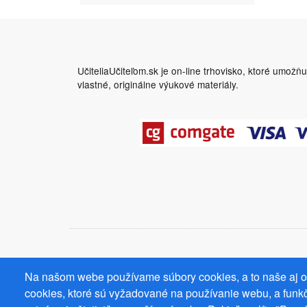
UčiteliaUčiteľom.sk je on-line trhovisko, ktoré umožň
vlastné, originálne výukové materiály.
Na našom webe používame súbory cookies, a to naše aj od
cookies, ktoré sú vyžadované na používanie webu, a funkč