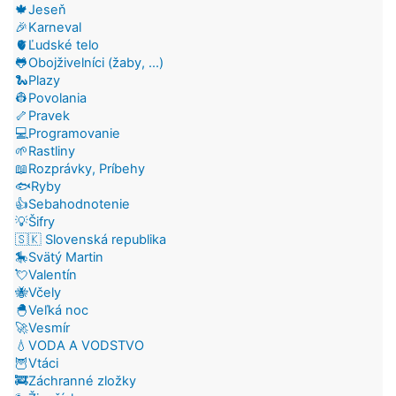
🍁Jeseň
🎉Karneval
🫀Ľudské telo
🐸Obojživelníci (žaby, ...)
🐍Plazy
👷Povolania
🦴Pravek
💻Programovanie
🌱Rastliny
📖Rozprávky, Príbehy
🐟Ryby
👍Sebahodnotenie
💡Šifry
🇸🇰 Slovenská republika
🎠Svätý Martin
💘Valentín
🐝Včely
🐣Veľká noc
🚀Vesmír
💧VODA A VODSTVO
🦉Vtáci
🚒Záchranné zložky