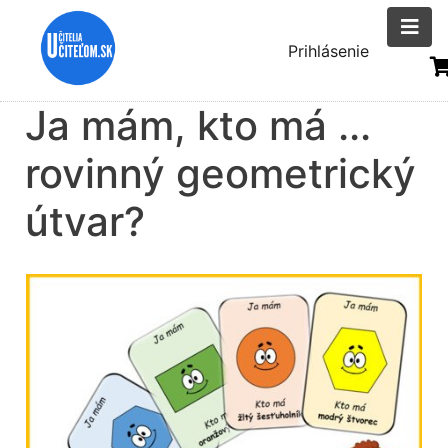
Skočiť
na
Menu
Prihlásenie
hlavný
uživatelsk
obsah
Ja mám, kto má ...
účtu
rovinný geometrický
útvar?