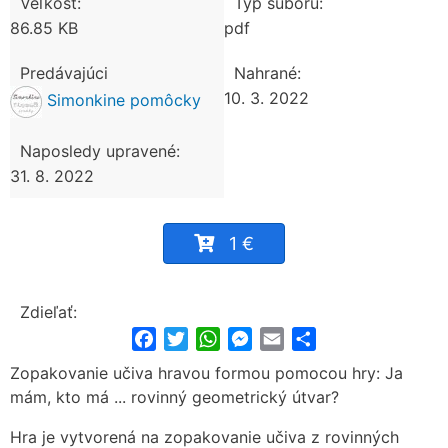
Veľkosť:
Typ súboru:
86.85 KB
pdf
Predávajúci
Nahrané:
10. 3. 2022
Simonkine pomôcky
Naposledy upravené:
31. 8. 2022
1 €
Zdieľať:
Facebook
Twitter
WhatsApp
Messenger
Email
Share
Zopakovanie učiva hravou formou pomocou hry: Ja
mám, kto má ... rovinný geometrický útvar?
Hra je vytvorená na zopakovanie učiva z rovinných