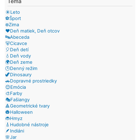
Téma
☀️Leto
⚽Šport
❄️Zima
❤️Deň matiek, Deň otcov
🔤Abeceda
🐻Cicavce
🎈Deň detí
💧Deň vody
🌍Deň zeme
🕒Denný režim
🦖Dinosaury
🚗Dopravné prostriedky
😊Emócia
🎨Farby
🎭Fašiangy
🔺Geometrické tvary
🎃Halloween
🐞Hmyz
🎸Hudobné nástroje
🪶Indiáni
🌸Jar