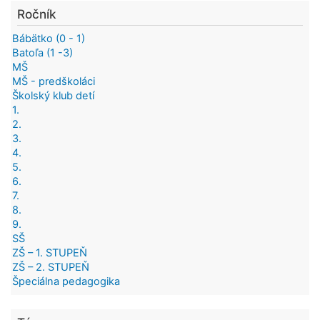
Ročník
Bábätko (0 - 1)
Batoľa (1 -3)
MŠ
MŠ - predškoláci
Školský klub detí
1.
2.
3.
4.
5.
6.
7.
8.
9.
SŠ
ZŠ – 1. STUPEŇ
ZŠ – 2. STUPEŇ
Špeciálna pedagogika