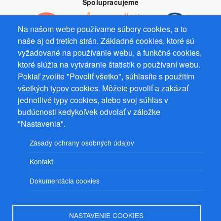
Spolupracujeme
Na našom webe používame súbory cookies, a to
naše aj od tretích strán. Základné cookies, ktoré sú
vyžadované na používanie webu, a funkčné cookies,
Prevádzkovateľ: Mgr. Bc. Žaneta Radimecká, MBA, Ostrov 256, 561
ktoré slúžia na vytváranie štatistík o používaní webu.
22 Ostrov, IČ 08993033, DIČ CZ9161263958
Pokiaľ zvolíte "Povoliť všetko", súhlasíte s použitím
všetkých typov cookies. Môžete povoliť a zakázať
© 2026
PuzzleWebs
s.r.o.
jednotlivé typy cookies, alebo svoj súhlas v
budúcnosti kedykoľvek odvolať v záložke
"Nastavenia".
Zásady ochrany osobných údajov
Kontakt
Dokumentácia cookies
NASTAVENIE COOKIES