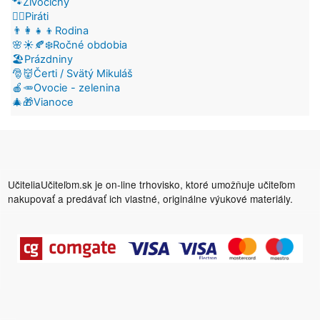
🐾Živočíchy
🏴‍☠️Piráti
👨‍👩‍👧‍👦Rodina
🌸☀️🍂❄️Ročné obdobia
🏖️Prázdniny
🎅👹Čerti / Svätý Mikuláš
🍎🥕Ovocie - zelenina
🎄🎁Vianoce
UčiteliaUčiteľom.sk je on-line trhovisko, ktoré umožňuje učiteľom
nakupovať a predávať ich vlastné, originálne výukové materiály.