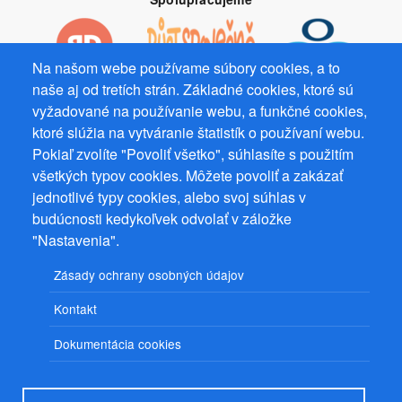
Na našom webe používame súbory cookies, a to
naše aj od tretích strán. Základné cookies, ktoré sú
vyžadované na používanie webu, a funkčné cookies,
Prevádzkovateľ: Mgr. Bc. Žaneta Radimecká, MBA, Ostrov 256, 561
22 Ostrov, IČ 08993033, DIČ CZ9161263958
ktoré slúžia na vytváranie štatistík o používaní webu.
Pokiaľ zvolíte "Povoliť všetko", súhlasíte s použitím
© 2026
PuzzleWebs
s.r.o.
všetkých typov cookies. Môžete povoliť a zakázať
jednotlivé typy cookies, alebo svoj súhlas v
budúcnosti kedykoľvek odvolať v záložke
"Nastavenia".
Zásady ochrany osobných údajov
Kontakt
Dokumentácia cookies