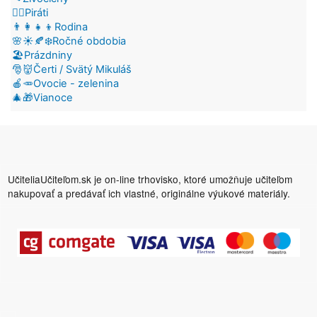
🏴‍☠️Piráti
👨‍👩‍👧‍👦Rodina
🌸☀️🍂❄️Ročné obdobia
🏖️Prázdniny
🎅👹Čerti / Svätý Mikuláš
🍎🥕Ovocie - zelenina
🎄🎁Vianoce
UčiteliaUčiteľom.sk je on-line trhovisko, ktoré umožňuje učiteľom
nakupovať a predávať ich vlastné, originálne výukové materiály.