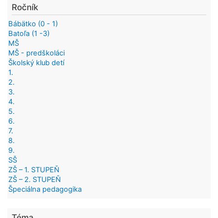
Ročník
Bábätko (0 - 1)
Batoľa (1 -3)
MŠ
MŠ - predškoláci
Školský klub detí
1.
2.
3.
4.
5.
6.
7.
8.
9.
SŠ
ZŠ – 1. STUPEŇ
ZŠ – 2. STUPEŇ
Špeciálna pedagogika
Téma