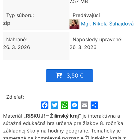
7.57 MB
Typ súboru:
Predávajúci
zip
Mgr. Nikola Šuhajdová
Nahrané:
Naposledy upravené:
26. 3. 2026
26. 3. 2026
3,50 €
Zdieľať:
Facebook
Twitter
WhatsApp
Messenger
Email
Share
Materiál
„RISKUJ! – Žilinský kraj“
je interaktívna a
súťažná edukačná hra určená pre žiakov 8. ročníka
základnej školy na hodiny geografie. Tematicky je
zameraná na komplexné poznanie Žilinského kraja z