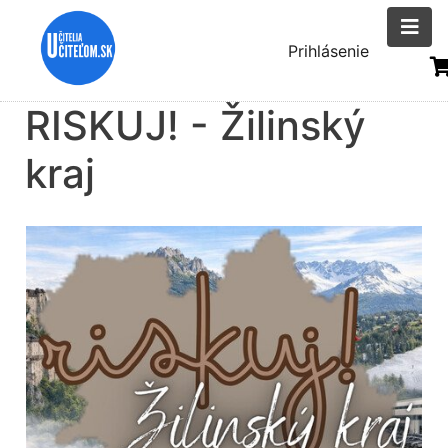
Skočiť
na
Menu
Prihlásenie
hlavný
uživatelsk
obsah
RISKUJ! - Žilinský
účtu
kraj