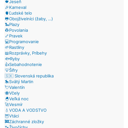
🍁Jeseň
🎉Karneval
🫀Ľudské telo
🐸Obojživelníci (žaby, ...)
🐍Plazy
👷Povolania
🦴Pravek
💻Programovanie
🌱Rastliny
📖Rozprávky, Príbehy
🐟Ryby
👍Sebahodnotenie
💡Šifry
🇸🇰 Slovenská republika
🎠Svätý Martin
💘Valentín
🐝Včely
🐣Veľká noc
🚀Vesmír
💧VODA A VODSTVO
🦉Vtáci
🚒Záchranné zložky
🐾Živočíchy