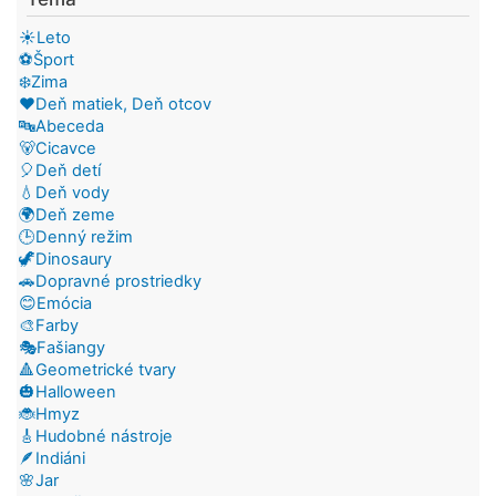
☀️Leto
⚽Šport
❄️Zima
❤️Deň matiek, Deň otcov
🔤Abeceda
🐻Cicavce
🎈Deň detí
💧Deň vody
🌍Deň zeme
🕒Denný režim
🦖Dinosaury
🚗Dopravné prostriedky
😊Emócia
🎨Farby
🎭Fašiangy
🔺Geometrické tvary
🎃Halloween
🐞Hmyz
🎸Hudobné nástroje
🪶Indiáni
🌸Jar