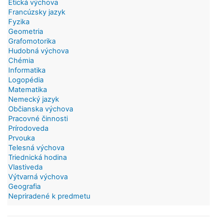
Etická výchova
Francúzsky jazyk
Fyzika
Geometria
Grafomotorika
Hudobná výchova
Chémia
Informatika
Logopédia
Matematika
Nemecký jazyk
Občianska výchova
Pracovné činnosti
Prírodoveda
Prvouka
Telesná výchova
Triednická hodina
Vlastiveda
Výtvarná výchova
Geografia
Nepriradené k predmetu