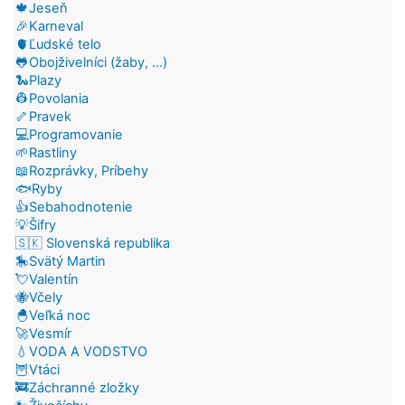
🍁Jeseň
🎉Karneval
🫀Ľudské telo
🐸Obojživelníci (žaby, ...)
🐍Plazy
👷Povolania
🦴Pravek
💻Programovanie
🌱Rastliny
📖Rozprávky, Príbehy
🐟Ryby
👍Sebahodnotenie
💡Šifry
🇸🇰 Slovenská republika
🎠Svätý Martin
💘Valentín
🐝Včely
🐣Veľká noc
🚀Vesmír
💧VODA A VODSTVO
🦉Vtáci
🚒Záchranné zložky