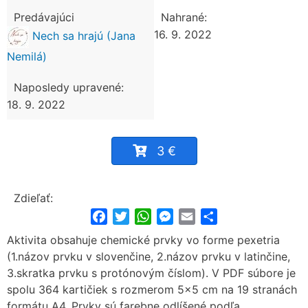
Predávajúci
Nahrané:
16. 9. 2022
Nech sa hrajú (Jana
Nemilá)
Naposledy upravené:
18. 9. 2022
3 €
Zdieľať:
Facebook
Twitter
WhatsApp
Messenger
Email
Share
Aktivita obsahuje chemické prvky vo forme pexetria
(1.názov prvku v slovenčine, 2.názov prvku v latinčine,
3.skratka prvku s protónovým číslom). V PDF súbore je
spolu 364 kartičiek s rozmerom 5x5 cm na 19 stranách
formátu A4. Prvky sú farebne odlíšené podľa