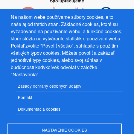
Spolupracujeme
Na našom webe používame súbory cookies, a to
naše aj od tretích strán. Základné cookies, ktoré sú
vyžadované na používanie webu, a funkčné cookies,
Prevádzkovateľ: Mgr. Bc. Žaneta Radimecká, MBA, Ostrov 256, 561
ktoré slúžia na vytváranie štatistík o používaní webu.
22 Ostrov, IČ 08993033, DIČ CZ9161263958
Pokiaľ zvolíte "Povoliť všetko", súhlasíte s použitím
všetkých typov cookies. Môžete povoliť a zakázať
© 2026
PuzzleWebs
s.r.o.
jednotlivé typy cookies, alebo svoj súhlas v
budúcnosti kedykoľvek odvolať v záložke
"Nastavenia".
Zásady ochrany osobných údajov
Kontakt
Dokumentácia cookies
NASTAVENIE COOKIES