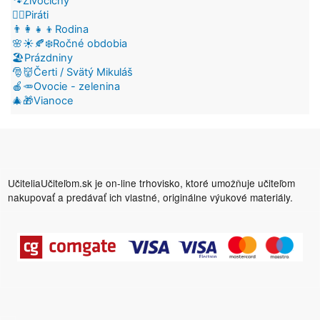
🐾Živočíchy
🏴‍☠️Piráti
👨‍👩‍👧‍👦Rodina
🌸☀️🍂❄️Ročné obdobia
🏖️Prázdniny
🎅👹Čerti / Svätý Mikuláš
🍎🥕Ovocie - zelenina
🎄🎁Vianoce
UčiteliaUčiteľom.sk je on-line trhovisko, ktoré umožňuje učiteľom
nakupovať a predávať ich vlastné, originálne výukové materiály.