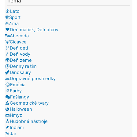
Téma
☀️Leto
⚽Šport
❄️Zima
❤️Deň matiek, Deň otcov
🔤Abeceda
🐻Cicavce
🎈Deň detí
💧Deň vody
🌍Deň zeme
🕒Denný režim
🦖Dinosaury
🚗Dopravné prostriedky
😊Emócia
🎨Farby
🎭Fašiangy
🔺Geometrické tvary
🎃Halloween
🐞Hmyz
🎸Hudobné nástroje
🪶Indiáni
🌸Jar