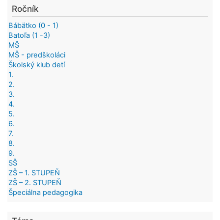
Ročník
Bábätko (0 - 1)
Batoľa (1 -3)
MŠ
MŠ - predškoláci
Školský klub detí
1.
2.
3.
4.
5.
6.
7.
8.
9.
SŠ
ZŠ – 1. STUPEŇ
ZŠ – 2. STUPEŇ
Špeciálna pedagogika