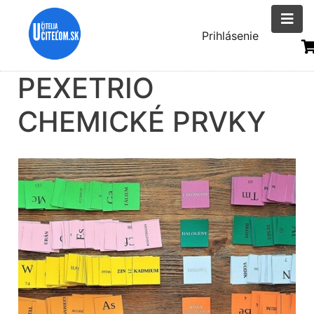
Skočiť
na
Menu
Prihlásenie
hlavný
uživatelsk
obsah
PEXETRIO
účtu
CHEMICKÉ PRVKY