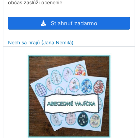
občas zaslúži ocenenie
Stiahnuť zadarmo
Nech sa hrajú (Jana Nemilá)