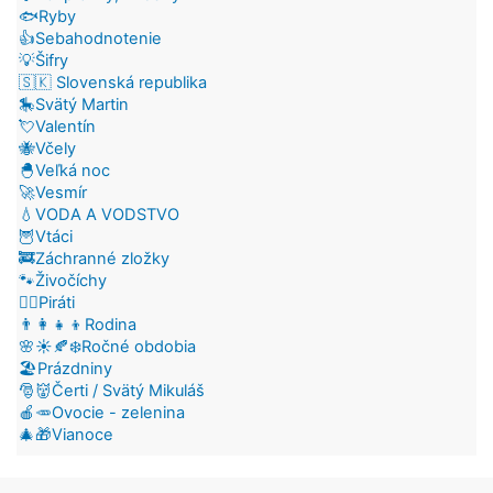
🐟Ryby
👍Sebahodnotenie
💡Šifry
🇸🇰 Slovenská republika
🎠Svätý Martin
💘Valentín
🐝Včely
🐣Veľká noc
🚀Vesmír
💧VODA A VODSTVO
🦉Vtáci
🚒Záchranné zložky
🐾Živočíchy
🏴‍☠️Piráti
👨‍👩‍👧‍👦Rodina
🌸☀️🍂❄️Ročné obdobia
🏖️Prázdniny
🎅👹Čerti / Svätý Mikuláš
🍎🥕Ovocie - zelenina
🎄🎁Vianoce