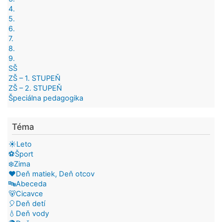
4.
5.
6.
7.
8.
9.
SŠ
ZŠ – 1. STUPEŇ
ZŠ – 2. STUPEŇ
Špeciálna pedagogika
Téma
☀️Leto
⚽Šport
❄️Zima
❤️Deň matiek, Deň otcov
🔤Abeceda
🐻Cicavce
🎈Deň detí
💧Deň vody