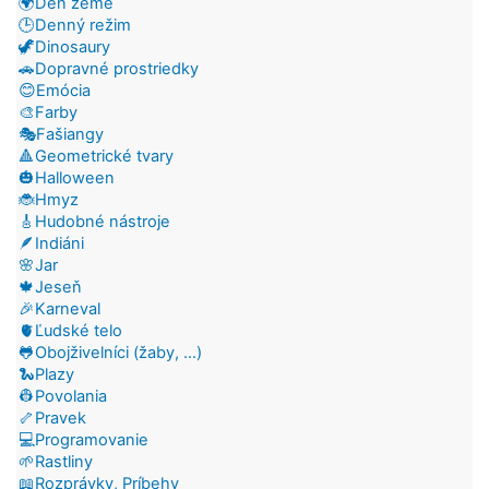
🌍Deň zeme
🕒Denný režim
🦖Dinosaury
🚗Dopravné prostriedky
😊Emócia
🎨Farby
🎭Fašiangy
🔺Geometrické tvary
🎃Halloween
🐞Hmyz
🎸Hudobné nástroje
🪶Indiáni
🌸Jar
🍁Jeseň
🎉Karneval
🫀Ľudské telo
🐸Obojživelníci (žaby, ...)
🐍Plazy
👷Povolania
🦴Pravek
💻Programovanie
🌱Rastliny
📖Rozprávky, Príbehy