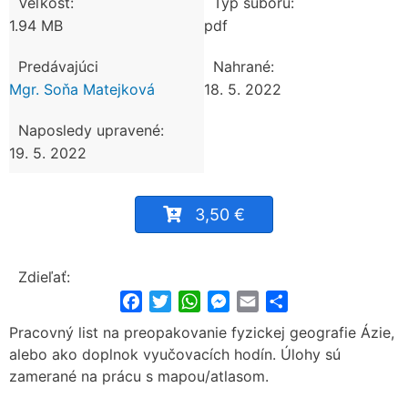
Veľkosť:
Typ súboru:
1.94 MB
pdf
Predávajúci
Nahrané:
Mgr. Soňa Matejková
18. 5. 2022
Naposledy upravené:
19. 5. 2022
3,50 €
Zdieľať:
Facebook
Twitter
WhatsApp
Messenger
Email
Share
Pracovný list na preopakovanie fyzickej geografie Ázie,
alebo ako doplnok vyučovacích hodín. Úlohy sú
zamerané na prácu s mapou/atlasom.