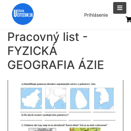
Skočiť
na
Menu
Prihlásenie
hlavný
uživatelsk
obsah
Pracovný list -
účtu
FYZICKÁ
GEOGRAFIA ÁZIE