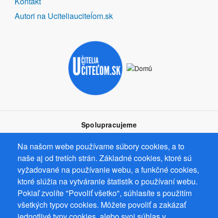
Kontakt
Autori na Uciteliauciteĺom.sk
Spolupracujeme
Na našom webe používame súbory cookies, a to
naše aj od tretích strán. Základné cookies, ktoré sú
vyžadované na používanie webu, a funkčné cookies,
ktoré slúžia na vytváranie štatistík o používaní webu.
Prevádzkovateľ: Mgr. Bc. Žaneta Radimecká, MBA, Ostrov 256, 561
Pokiaľ zvolíte "Povoliť všetko", súhlasíte s použitím
22 Ostrov, IČ 08993033, DIČ CZ9161263958
všetkých typov cookies. Môžete povoliť a zakázať
© 2026
PuzzleWebs
s.r.o.
jednotlivé typy cookies, alebo svoj súhlas v