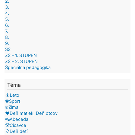
2.
3.
4.
5.
6.
7.
8.
9.
SŠ
ZŠ – 1. STUPEŇ
ZŠ – 2. STUPEŇ
Špeciálna pedagogika
Téma
☀️Leto
⚽Šport
❄️Zima
❤️Deň matiek, Deň otcov
🔤Abeceda
🐻Cicavce
🎈Deň detí