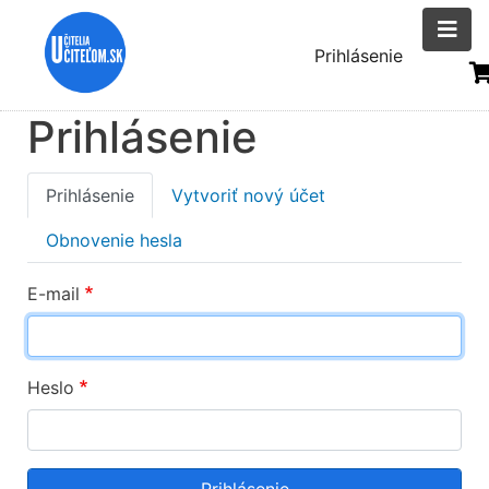
Skočiť
na
Menu
Prihlásenie
hlavný
uživatelsk
obsah
Prihlásenie
účtu
Primary
Prihlásenie
Vytvoriť nový účet
tabs
Obnovenie hesla
E-mail
Heslo