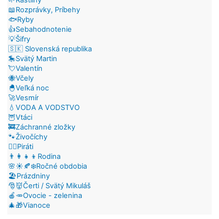
🌱Rastliny
📖Rozprávky, Príbehy
🐟Ryby
👍Sebahodnotenie
💡Šifry
🇸🇰 Slovenská republika
🎠Svätý Martin
💘Valentín
🐝Včely
🐣Veľká noc
🚀Vesmír
💧VODA A VODSTVO
🦉Vtáci
🚒Záchranné zložky
🐾Živočíchy
🏴‍☠️Piráti
👨‍👩‍👧‍👦Rodina
🌸☀️🍂❄️Ročné obdobia
🏖️Prázdniny
🎅👹Čerti / Svätý Mikuláš
🍎🥕Ovocie - zelenina
🎄🎁Vianoce