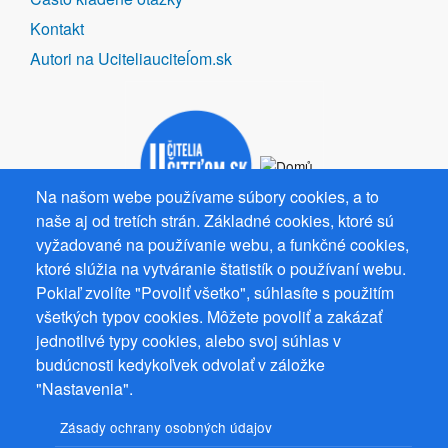
Kontakt
Autori na Uciteliauciteĺom.sk
Na našom webe používame súbory cookies, a to
naše aj od tretích strán. Základné cookies, ktoré sú
vyžadované na používanie webu, a funkčné cookies,
ktoré slúžia na vytváranie štatistík o používaní webu.
Spolupracujeme
Pokiaľ zvolíte "Povoliť všetko", súhlasíte s použitím
všetkých typov cookies. Môžete povoliť a zakázať
jednotlivé typy cookies, alebo svoj súhlas v
budúcnosti kedykoľvek odvolať v záložke
"Nastavenia".
Prevádzkovateľ: Mgr. Bc. Žaneta Radimecká, MBA, Ostrov 256, 561
22 Ostrov, IČ 08993033, DIČ CZ9161263958
Zásady ochrany osobných údajov