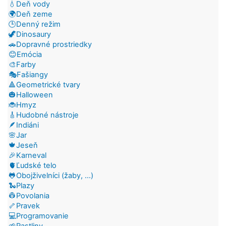
💧Deň vody
🌍Deň zeme
🕒Denný režim
🦖Dinosaury
🚗Dopravné prostriedky
😊Emócia
🎨Farby
🎭Fašiangy
🔺Geometrické tvary
🎃Halloween
🐞Hmyz
🎸Hudobné nástroje
🪶Indiáni
🌸Jar
🍁Jeseň
🎉Karneval
🫀Ľudské telo
🐸Obojživelníci (žaby, ...)
🐍Plazy
👷Povolania
🦴Pravek
💻Programovanie