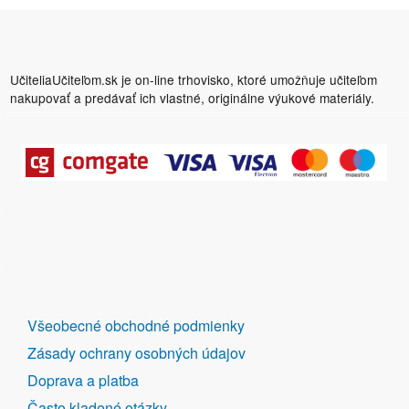
UčiteliaUčiteľom.sk je on-line trhovisko, ktoré umožňuje učiteľom
nakupovať a predávať ich vlastné, originálne výukové materiály.
DALŠÍ
Všeobecné obchodné podmienky
ODKAZY
Zásady ochrany osobných údajov
Doprava a platba
Často kladené otázky