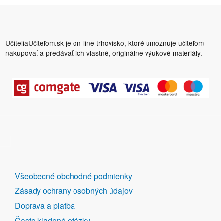
UčiteliaUčiteľom.sk je on-line trhovisko, ktoré umožňuje učiteľom
nakupovať a predávať ich vlastné, originálne výukové materiály.
DALŠÍ
Všeobecné obchodné podmienky
ODKAZY
Zásady ochrany osobných údajov
Doprava a platba
Často kladené otázky