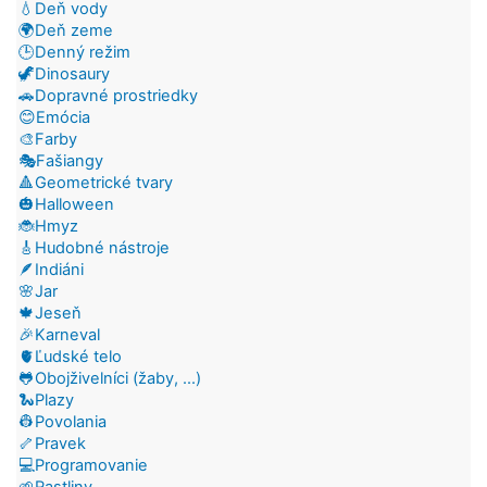
💧Deň vody
🌍Deň zeme
🕒Denný režim
🦖Dinosaury
🚗Dopravné prostriedky
😊Emócia
🎨Farby
🎭Fašiangy
🔺Geometrické tvary
🎃Halloween
🐞Hmyz
🎸Hudobné nástroje
🪶Indiáni
🌸Jar
🍁Jeseň
🎉Karneval
🫀Ľudské telo
🐸Obojživelníci (žaby, ...)
🐍Plazy
👷Povolania
🦴Pravek
💻Programovanie