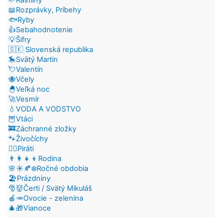
🌱Rastliny
📖Rozprávky, Príbehy
🐟Ryby
👍Sebahodnotenie
💡Šifry
🇸🇰 Slovenská republika
🎠Svätý Martin
💘Valentín
🐝Včely
🐣Veľká noc
🚀Vesmír
💧VODA A VODSTVO
🦉Vtáci
🚒Záchranné zložky
🐾Živočíchy
🏴‍☠️Piráti
👨‍👩‍👧‍👦Rodina
🌸☀️🍂❄️Ročné obdobia
🏖️Prázdniny
🎅👹Čerti / Svätý Mikuláš
🍎🥕Ovocie - zelenina
🎄🎁Vianoce