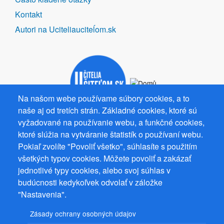
Kontakt
Autori na Uciteliauciteĺom.sk
Na našom webe používame súbory cookies, a to
naše aj od tretích strán. Základné cookies, ktoré sú
vyžadované na používanie webu, a funkčné cookies,
ktoré slúžia na vytváranie štatistík o používaní webu.
Spolupracujeme
Pokiaľ zvolíte "Povoliť všetko", súhlasíte s použitím
všetkých typov cookies. Môžete povoliť a zakázať
jednotlivé typy cookies, alebo svoj súhlas v
budúcnosti kedykoľvek odvolať v záložke
"Nastavenia".
Prevádzkovateľ: Mgr. Bc. Žaneta Radimecká, MBA, Ostrov 256, 561
22 Ostrov, IČ 08993033, DIČ CZ9161263958
Zásady ochrany osobných údajov