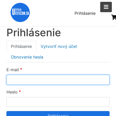
Skočiť
na
Menu
Prihlásenie
hlavný
uživatelsk
obsah
Prihlásenie
účtu
Primary
Prihlásenie
Vytvoriť nový účet
tabs
Obnovenie hesla
E-mail
Heslo