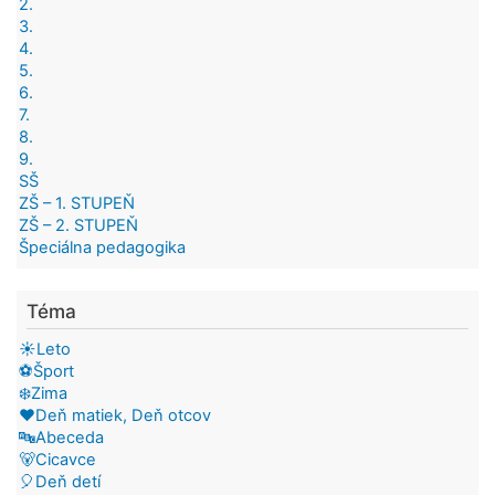
2.
3.
4.
5.
6.
7.
8.
9.
SŠ
ZŠ – 1. STUPEŇ
ZŠ – 2. STUPEŇ
Špeciálna pedagogika
Téma
☀️Leto
⚽Šport
❄️Zima
❤️Deň matiek, Deň otcov
🔤Abeceda
🐻Cicavce
🎈Deň detí