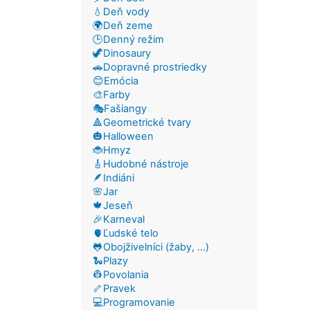
💧Deň vody
🌍Deň zeme
🕒Denný režim
🦖Dinosaury
🚗Dopravné prostriedky
😊Emócia
🎨Farby
🎭Fašiangy
🔺Geometrické tvary
🎃Halloween
🐞Hmyz
🎸Hudobné nástroje
🪶Indiáni
🌸Jar
🍁Jeseň
🎉Karneval
🫀Ľudské telo
🐸Obojživelníci (žaby, ...)
🐍Plazy
👷Povolania
🦴Pravek
💻Programovanie