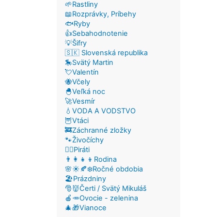
🌱Rastliny
📖Rozprávky, Príbehy
🐟Ryby
👍Sebahodnotenie
💡Šifry
🇸🇰 Slovenská republika
🎠Svätý Martin
💘Valentín
🐝Včely
🐣Veľká noc
🚀Vesmír
💧VODA A VODSTVO
🦉Vtáci
🚒Záchranné zložky
🐾Živočíchy
🏴‍☠️Piráti
👨‍👩‍👧‍👦Rodina
🌸☀️🍂❄️Ročné obdobia
🏖️Prázdniny
🎅👹Čerti / Svätý Mikuláš
🍎🥕Ovocie - zelenina
🎄🎁Vianoce