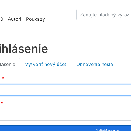
Skočiť
na
hlavný
10
Autori
Poukazy
obsah
ihlásenie
imary
hlásenie
Vytvoriť nový účet
Obnovenie hesla
bs
l