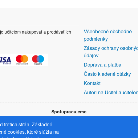
DALŠÍ
Všeobecné obchodné
uje učiteľom nakupovať a predávať ich
ODKAZY
podmienky
Zásady ochrany osobný
údajov
Doprava a platba
Často kladené otázky
Kontakt
Autori na Uciteliauciteĺo
Spolupracujeme
 tretích strán. Základné
né cookies, ktoré slúžia na