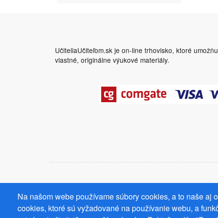
UčiteliaUčiteľom.sk je on-line trhovisko, ktoré umožň
vlastné, originálne výukové materiály.
Na našom webe používame súbory cookies, a to naše aj od
cookies, ktoré sú vyžadované na používanie webu, a funkč