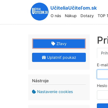
UčiteliaUčiteľom.sk
Hlavní
O nás
Nákup
Dotazy
TOP 
navigace
Pr
Zľavy
Pr
Pri
Uplatniť poukaz
ta
E-mai
Nástroje
Heslo
Nastavenie cookies