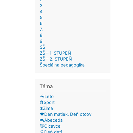
3.
4.
5.
6.
7.
8.
9.
SŠ
ZŠ – 1. STUPEŇ
ZŠ – 2. STUPEŇ
Špeciálna pedagogika
Téma
☀️Leto
⚽Šport
❄️Zima
❤️Deň matiek, Deň otcov
🔤Abeceda
🐻Cicavce
🎈Deň detí