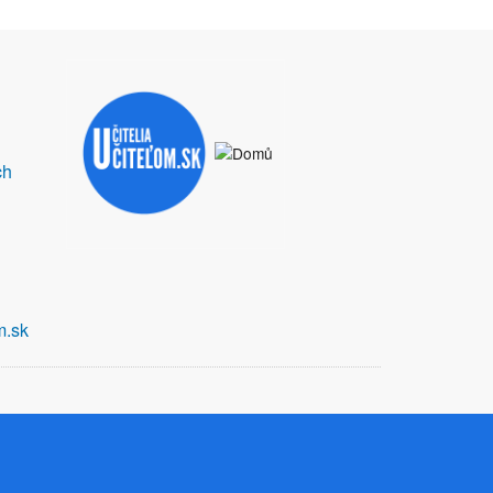
ch
m.sk